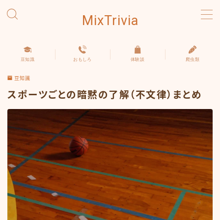
MixTrivia
MENU
豆知識
おもしろ
体験談
爬虫類
豆知識
豆知識
おもしろ
スポーツごとの暗黙の了解（不文律）まとめ
体験談
爬虫類