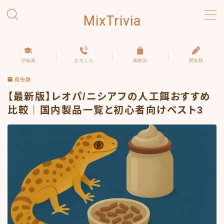
MixTrivia
MENU
豆知識
おもしろ
体験談
爬虫類
豆知識
爬虫類
おもしろ
【最新版】レオパ/ニシアフの人工餌おすすめ
比較｜国内製品一覧と初心者向けベスト3
体験談
爬虫類