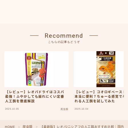
Recommend
こちらの記事もどうぞ
【レビュー】レオパドライはコスパ
【レビュー】コオロギペースト
最強！ふやかしても崩れにくい定番
本当に便利？ちゅーる感覚で与
人工餌を徹底解説
れる人工餌を試してみた
2025.10.05
2025.10.04
爬虫類
Follow Me
HOME
爬虫類
【最新版】レオパ/ニシアフの人工餌おすすめ比較｜国内製
＞
＞