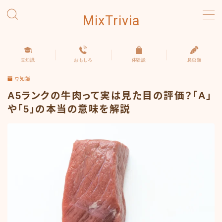
MixTrivia
MENU
豆知識
おもしろ
体験談
爬虫類
豆知識
豆知識
おもしろ
A5ランクの牛肉って実は見た目の評価？「A」
や「5」の本当の意味を解説
体験談
爬虫類