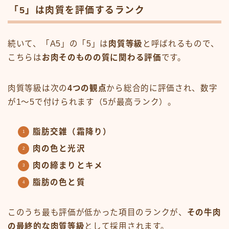
「5」は肉質を評価するランク
続いて、「A5」の「5」は
肉質等級
と呼ばれるもので、
こちらは
お肉そのものの質に関わる評価
です。
肉質等級は次の
4つの観点
から総合的に評価され、数字
が1〜5で付けられます（5が最高ランク）。
脂肪交雑（霜降り）
肉の色と光沢
肉の締まりとキメ
脂肪の色と質
このうち最も評価が低かった項目のランクが、
その牛肉
の最終的な肉質等級
として採用されます。