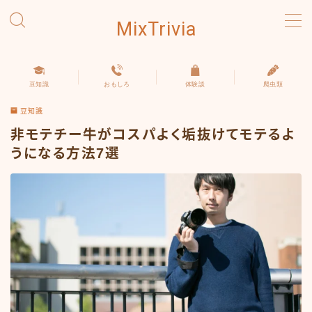
MixTrivia
MENU
豆知識
おもしろ
体験談
爬虫類
豆知識
豆知識
おもしろ
非モテチー牛がコスパよく垢抜けてモテるよ
うになる方法7選
体験談
爬虫類