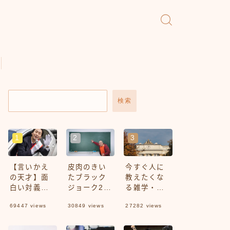
検索
【言いかえ
皮肉のきい
今すぐ人に
の天才】面
たブラック
教えたくな
白い対義語
ジョーク20
る雑学・豆
一覧まとめ
選
知識100選
69447
views
30849
views
27282
views
Part10【面
Part1
白い】【皮
肉】【例