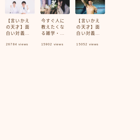
文】
【言いかえ
今すぐ人に
【言いかえ
の天才】面
教えたくな
の天才】面
白い対義語
る雑学・豆
白い対義語
一覧Part1
知識100選
一覧Part2
26784
views
15902
views
15052
views
Part5