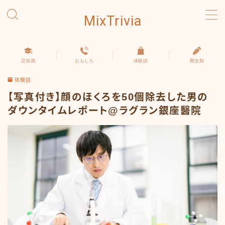
MixTrivia
MENU
豆知識
おもしろ
体験談
爬虫類
豆知識
体験談
おもしろ
【写真付き】顔のほくろを50個除去した男の
ダウンタイムレポート@ラグラン銀座醫院
体験談
爬虫類