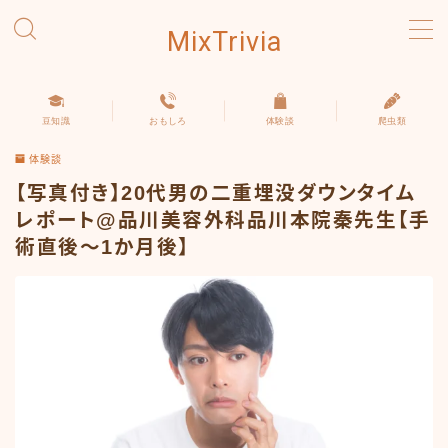
MixTrivia
MENU
豆知識
おもしろ
体験談
爬虫類
豆知識
体験談
おもしろ
【写真付き】20代男の二重埋没ダウンタイム
レポート@品川美容外科品川本院秦先生【手
術直後～1か月後】
体験談
爬虫類