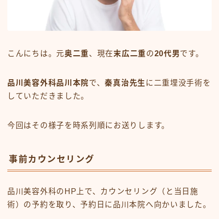
こんにちは。元
奥二重
、現在
末広二重
の
20代男
です。
品川美容外科品川本院
で、
秦真治先生
に二重埋没手術を
していただきました。
今回はその様子を時系列順にお送りします。
事前カウンセリング
品川美容外科のHP上で、カウンセリング（と当日施
術）の予約を取り、予約日に品川本院へ向かいました。