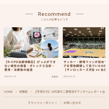
Recommend
こちらの記事もどうぞ
【R-CPD治療体験記】げっぷができ
サッカー・野球ファンが初めて
ない病気の検査・ボトックス注射・
グを現地観戦して気づいた8の
費用・治療後の経過
【サンロッカーズ渋谷 vs 仙台
89ERS 観戦レポ】
2026.07.15
2026.03.12
体験談
Follow Me
HOME
体験談
【写真付き】20代男の二重埋没ダウンタイムレポート@品
＞
＞
プライバシーポリシー
お問い合わせ