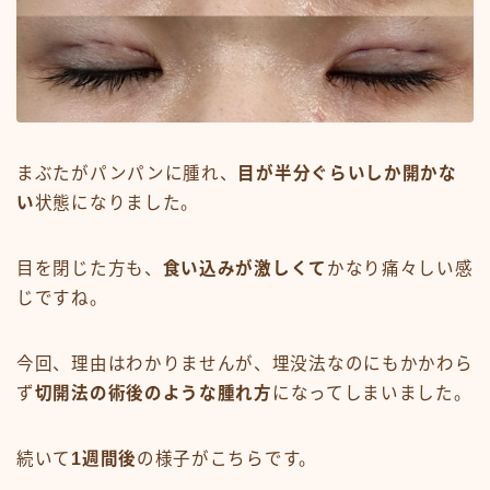
まぶたがパンパンに腫れ、
目が半分ぐらいしか開かな
い
状態になりました。
目を閉じた方も、
食い込みが激しくて
かなり痛々しい感
じですね。
今回、理由はわかりませんが、埋没法なのにもかかわら
ず
切開法の術後のような腫れ方
になってしまいました。
続いて
1週間後
の様子がこちらです。